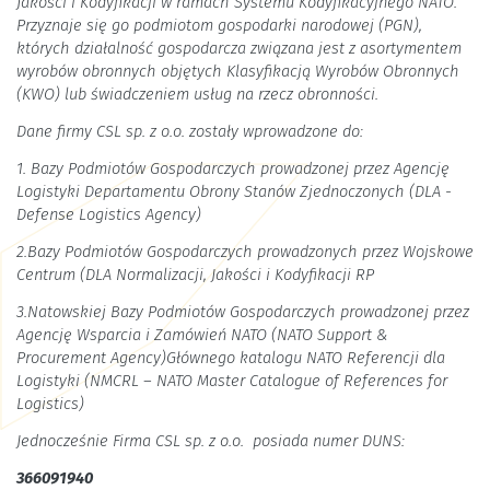
Jakości i Kodyfikacji w ramach Systemu Kodyfikacyjnego NATO.
Przyznaje się go podmiotom gospodarki narodowej (PGN),
których działalność gospodarcza związana jest z asortymentem
wyrobów obronnych objętych Klasyfikacją Wyrobów Obronnych
(KWO) lub świadczeniem usług na rzecz obronności.
Dane firmy CSL sp. z o.o. zostały wprowadzone do:
1. Bazy Podmiotów Gospodarczych prowadzonej przez Agencję
Logistyki Departamentu Obrony Stanów Zjednoczonych (DLA -
Defense Logistics Agency)
2.Bazy Podmiotów Gospodarczych prowadzonych przez Wojskowe
Centrum (DLA Normalizacji, Jakości i Kodyfikacji RP
3.Natowskiej Bazy Podmiotów Gospodarczych prowadzonej przez
Agencję Wsparcia i Zamówień NATO (NATO Support &
Procurement Agency)Głównego katalogu NATO Referencji dla
Logistyki (NMCRL – NATO Master Catalogue of References for
Logistics)
Jednocześnie Firma CSL sp. z o.o. posiada numer DUNS:
366091940