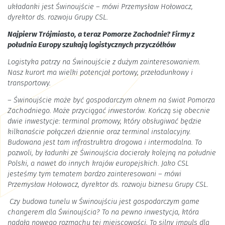
układanki jest Świnoujście – mówi Przemysław Hołowacz,
dyrektor ds. rozwoju Grupy CSL.
Najpierw Trójmiasto, a teraz Pomorze Zachodnie? Firmy z
południa Europy szukają logistycznych przyczółków
Logistyka patrzy na Świnoujście z dużym zainteresowaniem.
Nasz kurort ma wielki potencjał portowy, przeładunkowy i
transportowy.
– Świnoujście może być gospodarczym oknem na świat Pomorza
Zachodniego. Może przyciągać inwestorów. Kończą się obecnie
dwie inwestycje: terminal promowy, który obsługiwać będzie
kilkanaście połączeń dziennie oraz terminal instalacyjny.
Budowana jest tam infrastruktra drogowa i intermodalna. To
pozwoli, by ładunki ze Świnoujścia docierały kolejną na południe
Polski, a nawet do innych krajów europejskich. Jako CSL
jesteśmy tym tematem bardzo zainteresowani – mówi
Przemysław Hołowacz, dyrektor ds. rozwoju biznesu Grupy CSL.
Czy budowa tunelu w Świnoujściu jest gospodarczym game
changerem dla Świnoujścia? To na pewno inwestycja, która
nadała nowego rozmachu tej miejscowości. To silny impuls dla