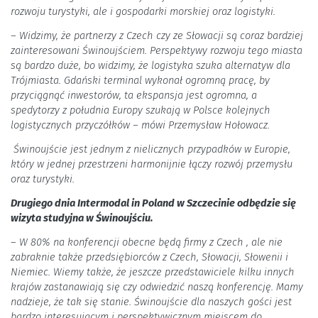
rozwoju turystyki, ale i gospodarki morskiej oraz logistyki.
– Widzimy, że partnerzy z Czech czy ze Słowacji są coraz bardziej
zainteresowani Świnoujściem. Perspektywy rozwoju tego miasta
są bardzo duże, bo widzimy, że logistyka szuka alternatyw dla
Trójmiasta. Gdański terminal wykonał ogromną pracę, by
przyciągnąć inwestorów, ta ekspansja jest ogromna, a
spedytorzy z południa Europy szukają w Polsce kolejnych
logistycznych przyczółków – mówi Przemysław Hołowacz.
Świnoujście jest jednym z nielicznych przypadków w Europie,
który w jednej przestrzeni harmonijnie łączy rozwój przemysłu
oraz turystyki.
Drugiego dnia Intermodal in Poland w Szczecinie odbędzie się
wizyta studyjna w Świnoujściu.
– W 80% na konferencji obecne będą firmy z Czech , ale nie
zabraknie także przedsiębiorców z Czech, Słowacji, Słowenii i
Niemiec. Wiemy także, że jeszcze przedstawiciele kilku innych
krajów zastanawiają się czy odwiedzić naszą konferencję. Mamy
nadzieje, że tak się stanie. Świnoujście dla naszych gości jest
bardzo interesującym i perspektywicznym miejscem do