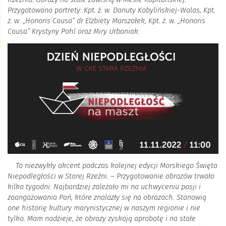
Przygotowano portrety: Kpt. ż. w. Danuty Kobylińskiej-Walas, Kpt.
ż. w. „Honoris Causa” dr Elżbiety Marszałek, Kpt. ż. w. „Honoris
Causa” Krystyny Pohl oraz Miry Urbaniak.
To niezwykły akcent podczas kolejnej edycji Morskiego Święta
Niepodległości w Starej Rzeźni. – Przygotowanie obrazów trwało
kilka tygodni. Najbardziej zależało mi na uchwyceniu pasji i
zaangażowania Pań, które znalazły się na obrazach. Stanowią
one historię kultury marynistycznej w naszym regionie i nie
tylko. Mam nadzieje, że obrazy zyskają aprobatę i na stałe