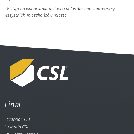
Wstęp na wydarzenie jest wolny! Serdecznie zapraszamy
wszystkich mieszkańców miasta.
Linki
Facebook CSL
LinkedIn CSL