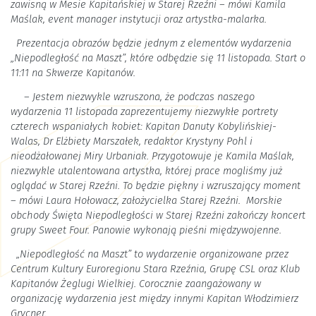
zawisną w Mesie Kapitańskiej w Starej Rzeźni – mówi Kamila
Maślak, event manager instytucji oraz artystka-malarka.
Prezentacja obrazów będzie jednym z elementów wydarzenia
„Niepodległość na Maszt”, które odbędzie się 11 listopada. Start o
11:11 na Skwerze Kapitanów.
– Jestem niezwykle wzruszona, że podczas naszego
wydarzenia 11 listopada zaprezentujemy niezwykłe portrety
czterech wspaniałych kobiet: Kapitan Danuty Kobylińskiej-
Walas, Dr Elżbiety Marszałek, redaktor Krystyny Pohl i
nieodżałowanej Miry Urbaniak. Przygotowuje je Kamila Maślak,
niezwykle utalentowana artystka, której prace mogliśmy już
oglądać w Starej Rzeźni. To będzie piękny i wzruszający moment
– mówi Laura Hołowacz, założycielka Starej Rzeźni. Morskie
obchody Święta Niepodległości w Starej Rzeźni zakończy koncert
grupy Sweet Four. Panowie wykonają pieśni międzywojenne.
„Niepodległość na Maszt” to wydarzenie organizowane przez
Centrum Kultury Euroregionu Stara Rzeźnia, Grupę CSL oraz Klub
Kapitanów Żeglugi Wielkiej. Corocznie zaangażowany w
organizację wydarzenia jest między innymi Kapitan Włodzimierz
Grycner.